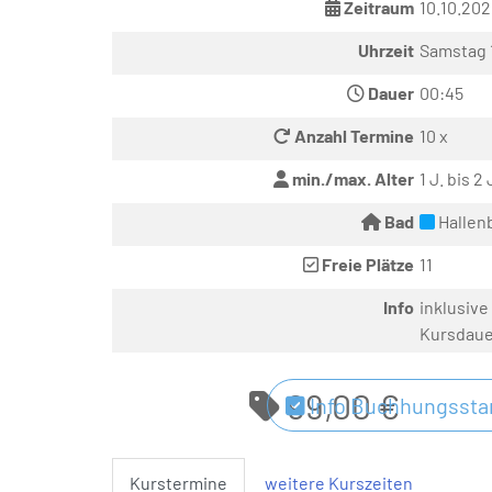
Zeitraum
10.10.202
Uhrzeit
Samstag 
Dauer
00:45
Anzahl Termine
10 x
min./max. Alter
1 J. bis 2 
Bad
Hallen
Freie Plätze
11
Info
inklusive
Kursdaue
99,00 €
Info Buchhungsstar
Kurstermine
weitere Kurszeiten