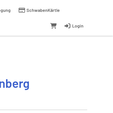
egung
SchwabenKärtle
Login
nberg