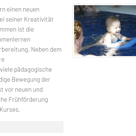
rn einen neuen
i seiner Kreativität
mmen ist die
immenlernen
orbereitung. Neben dem
re
viele pädagogische
ndige Bewegung der
st vor neuen und
che Frühförderung
 Kurses.