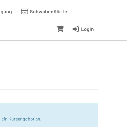
egung
SchwabenKärtle
Login
 ein Kursangebot an.