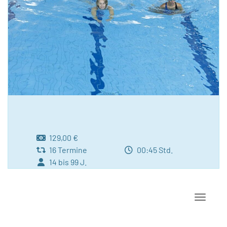
129,00 €
16 Termine
00:45 Std.
14 bis 99 J.
Navigat