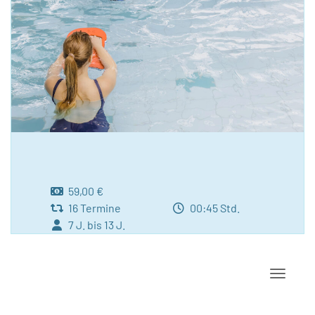
59,00 €
16 Termine
00:45 Std.
7 J. bis 13 J.
Navigat