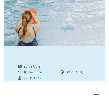
ab 59,00 €
16 Termine
00:45 Std.
7 J. bis 13 J.
Navigat