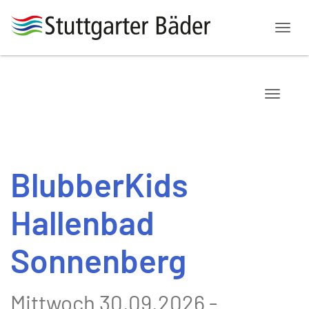
Menü
Navigat
BlubberKids
Hallenbad
Sonnenberg
Mittwoch 30.09.2026 -