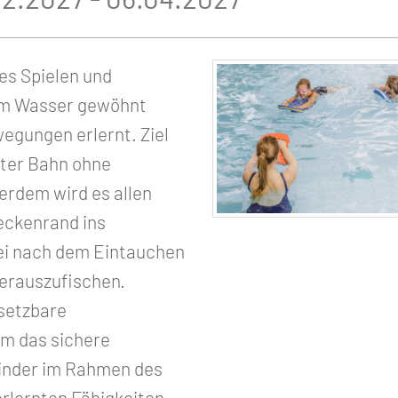
s Spielen und
em Wasser gewöhnt
gungen erlernt. Ziel
eter Bahn ohne
erdem wird es allen
eckenrand ins
bei nach dem Eintauchen
erauszufischen.
msetzbare
m das sichere
Kinder im Rahmen des
rlernten Fähigkeiten