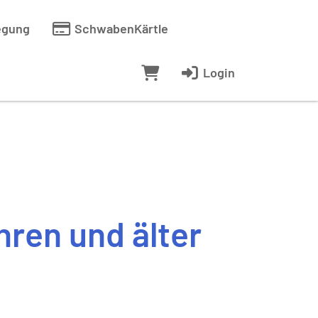
egung
SchwabenKärtle
Login
hren und älter