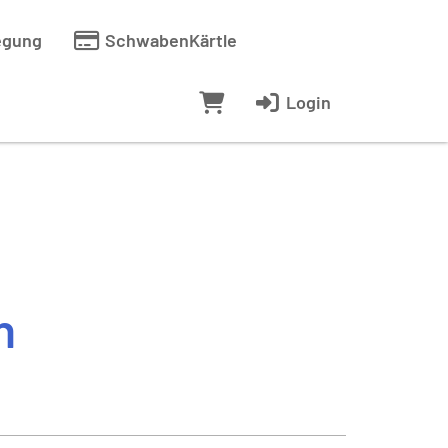
egung
SchwabenKärtle
Login
h