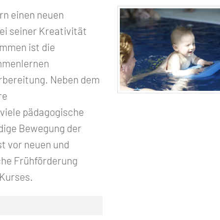
rn einen neuen
i seiner Kreativität
mmen ist die
immenlernen
orbereitung. Neben dem
re
viele pädagogische
ndige Bewegung der
st vor neuen und
che Frühförderung
 Kurses.