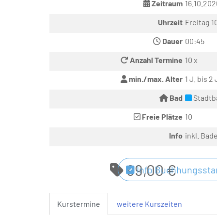
Zeitraum
16.10.202
Uhrzeit
Freitag 1
Dauer
00:45
Anzahl Termine
10 x
min./max. Alter
1 J. bis 2 
Bad
Stadtb
Freie Plätze
10
Info
inkl. Bad
99,00 €
Info Buchhungsstar
Kurstermine
weitere Kurszeiten