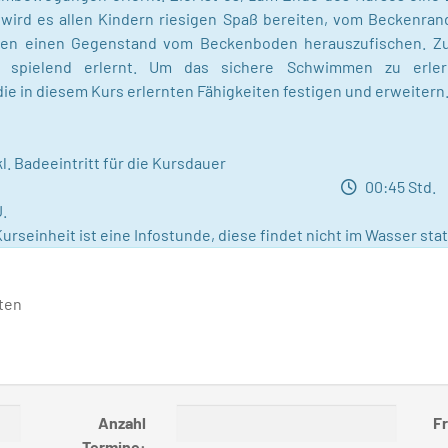
ird es allen Kindern riesigen Spaß bereiten, vom Beckenrand
en einen Gegenstand vom Beckenboden herauszufischen. Zus
 spielend erlernt. Um das sichere Schwimmen zu erle
 in diesem Kurs erlernten Fähigkeiten festigen und erweitern
l. Badeeintritt für die Kursdauer
e
00:45 Std.
J.
urseinheit ist eine Infostunde, diese findet nicht im Wasser stat
ten
Anzahl
Fr
Termine: