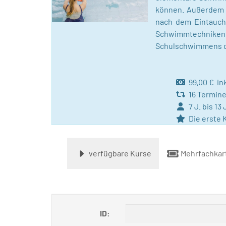
können. Außerdem w
nach dem Eintauch
Schwimmtechniken
Schulschwimmens die
99,00 € ink
16 Termin
7 J. bis 13 
Die erste K
verfügbare Kurse
Mehrfachkar
ID: