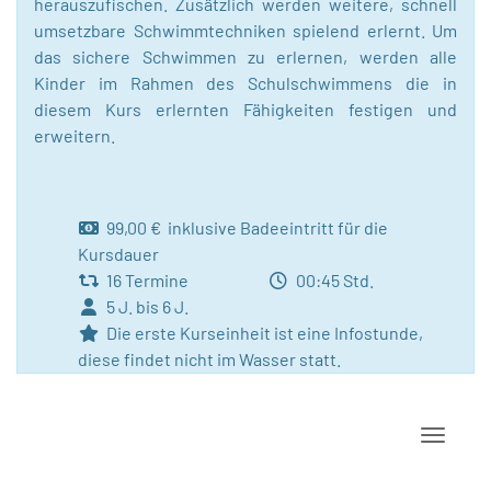
herauszufischen. Zusätzlich werden weitere, schnell
umsetzbare Schwimmtechniken spielend erlernt. Um
das sichere Schwimmen zu erlernen, werden alle
Kinder im Rahmen des Schulschwimmens die in
diesem Kurs erlernten Fähigkeiten festigen und
erweitern.
99,00 € inklusive Badeeintritt für die
Kursdauer
16 Termine
00:45 Std.
5 J. bis 6 J.
Die erste Kurseinheit ist eine Infostunde,
diese findet nicht im Wasser statt.
Navigat