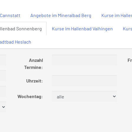
Cannstatt
Angebote im Mineralbad Berg
Kurse im Hall
allenbad Sonnenberg
Kurse im Hallenbad Vaihingen
Kurs
tadtbad Heslach
Anzahl
Fr
Termine:
Uhrzeit:
Wochentag: