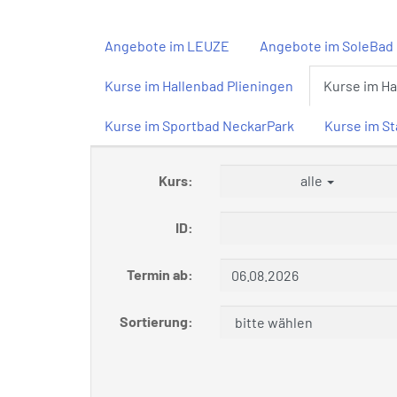
Angebote im LEUZE
Angebote im SoleBad 
Kurse im Hallenbad Plieningen
Kurse im H
Kurse im Sportbad NeckarPark
Kurse im S
Kurs:
alle
ID:
Termin ab:
Sortierung: